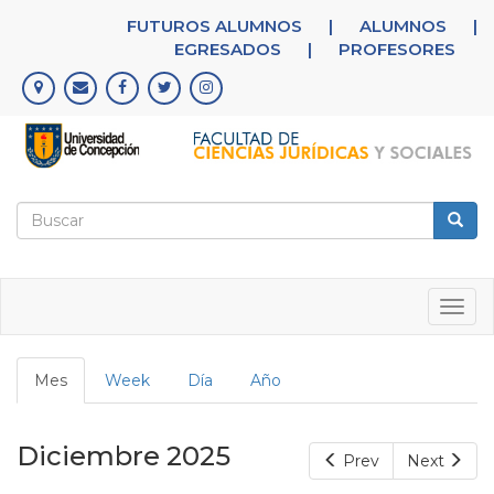
Pasar
FUTUROS ALUMNOS
|
ALUMNOS
|
al
EGRESADOS
|
PROFESORES
contenido
principal
Formulario
de
Buscar
búsqueda
Togg
navig
Solapas
Mes
(solapa
Week
Día
Año
principales
activa)
Diciembre 2025
Prev
Next