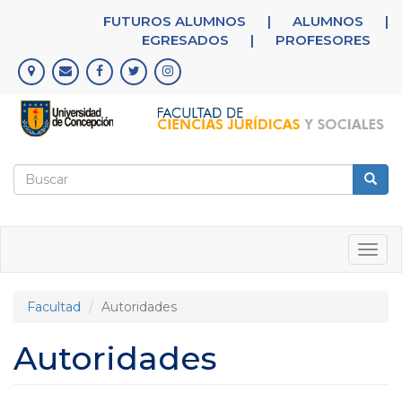
Pasar
FUTUROS ALUMNOS
|
ALUMNOS
|
al
EGRESADOS
|
PROFESORES
contenido
principal
Formulario
de
Buscar
búsqueda
Togg
navig
Facultad
Autoridades
Autoridades