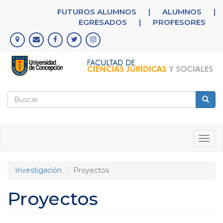
Pasar
FUTUROS ALUMNOS
|
ALUMNOS
|
al
EGRESADOS
|
PROFESORES
contenido
principal
Formulario
de
Buscar
búsqueda
Togg
navig
Investigación
Proyectos
Proyectos