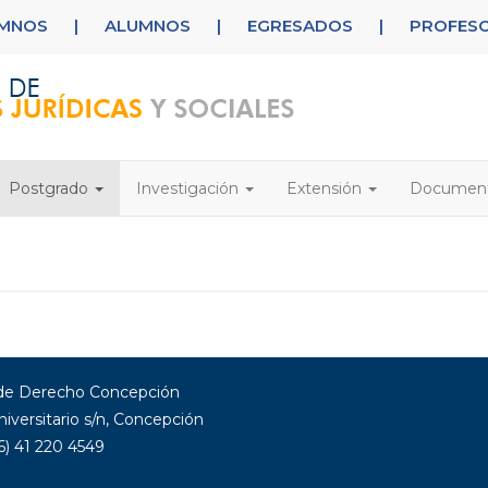
UMNOS
|
ALUMNOS
|
EGRESADOS
|
PROFES
Postgrado
Investigación
Extensión
Documen
 de Derecho Concepción
niversitario s/n, Concepción
6) 41 220 4549