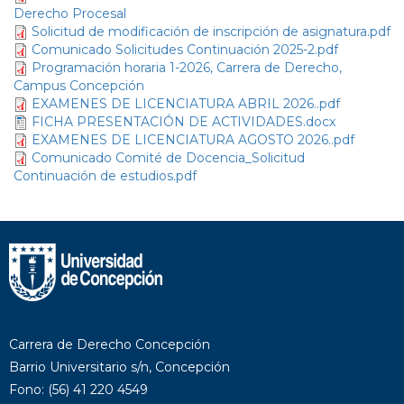
Derecho Procesal
Solicitud de modificación de inscripción de asignatura.pdf
Comunicado Solicitudes Continuación 2025-2.pdf
Programación horaria 1-2026, Carrera de Derecho,
Campus Concepción
EXAMENES DE LICENCIATURA ABRIL 2026..pdf
FICHA PRESENTACIÓN DE ACTIVIDADES.docx
EXAMENES DE LICENCIATURA AGOSTO 2026..pdf
Comunicado Comité de Docencia_Solicitud
Continuación de estudios.pdf
Carrera de Derecho Concepción
Barrio Universitario s/n, Concepción
Fono: (56) 41 220 4549