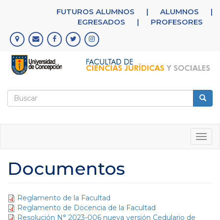
Pasar
FUTUROS ALUMNOS
|
ALUMNOS
|
al
EGRESADOS
|
PROFESORES
contenido
principal
Formulario
de
Buscar
búsqueda
Togg
navig
Documentos
Reglamento de la Facultad
Reglamento de Docencia de la Facultad
Resolución N° 2023-006 nueva versión Cedulario de