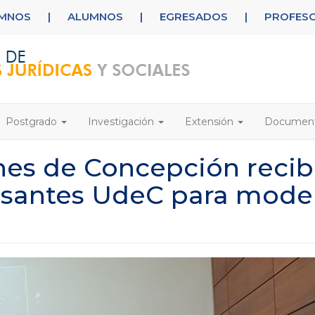
UMNOS
|
ALUMNOS
|
EGRESADOS
|
PROFES
Postgrado
Investigación
Extensión
Documen
nes de Concepción reci
pasantes UdeC para mode