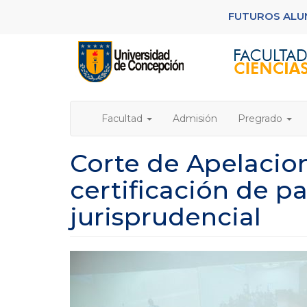
Pasar
FUTUROS AL
al
contenido
principal
Facultad
Admisión
Pregrado
Corte de Apelacio
certificación de 
jurisprudencial