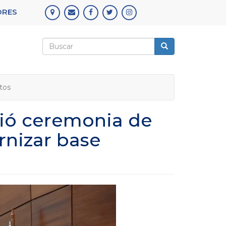
ORES
Formulario
de
Buscar
búsqueda
tos
bió ceremonia de
rnizar base