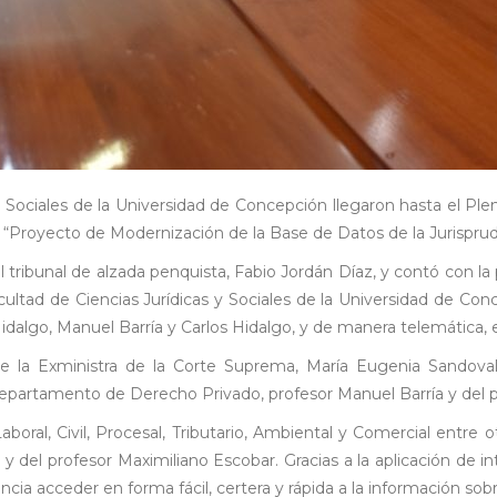
y Sociales de la Universidad de Concepción llegaron hasta el Plen
“Proyecto de Modernización de la Base de Datos de la Jurisprud
 tribunal de alzada penquista, Fabio Jordán Díaz, y contó con la 
cultad de Ciencias Jurídicas y Sociales de la Universidad de Co
algo, Manuel Barría y Carlos Hidalgo, y de manera telemática, 
de la Exministra de la Corte Suprema, María Eugenia Sandoval
Departamento de Derecho Privado, profesor Manuel Barría y del 
al, Civil, Procesal, Tributario, Ambiental y Comercial entre otr
del profesor Maximiliano Escobar. Gracias a la aplicación de intel
cia acceder en forma fácil, certera y rápida a la información so