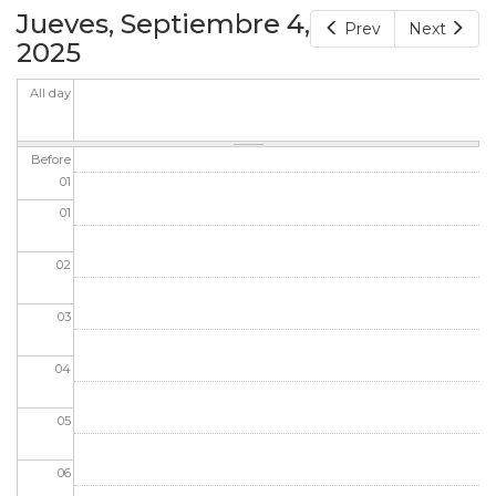
Jueves, Septiembre 4,
Prev
Next
2025
All day
Before
01
01
02
03
04
05
06