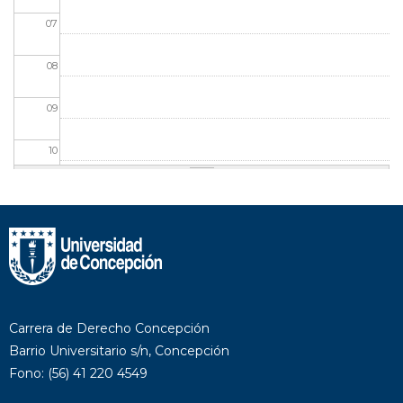
07
08
09
10
11
12
13
14
Carrera de Derecho Concepción
Barrio Universitario s/n, Concepción
15
Fono: (56) 41 220 4549