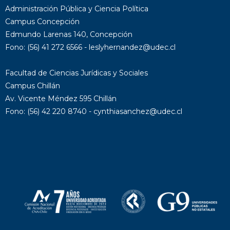
16
Administración Pública y Ciencia Política
Campus Concepción
17
Edmundo Larenas 140, Concepción
Fono: (56) 41 272 6566 - leslyhernandez@udec.cl
18
Facultad de Ciencias Jurídicas y Sociales
19
Campus Chillán
20
Av. Vicente Méndez 595 Chillán
Fono: (56) 42 220 8740 - cynthiasanchez@udec.cl
21
22
23