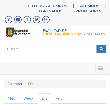
Pasar
FUTUROS ALUMNOS
|
ALUMNOS
|
al
EGRESADOS
|
PROFESORES
contenido
principal
Formulario
de
Buscar
búsqueda
Togg
navig
Calendar
Día
Solapas
Mes
Week
Día
(solapa
Año
principales
activa)