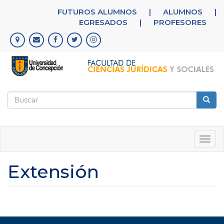
Pasar
FUTUROS ALUMNOS
|
ALUMNOS
|
al
EGRESADOS
|
PROFESORES
contenido
principal
Formulario
de
Buscar
búsqueda
Togg
navig
Extensión