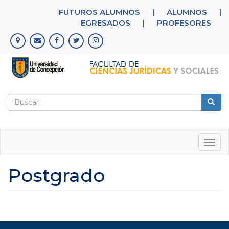
Pasar
FUTUROS ALUMNOS
|
ALUMNOS
|
al
EGRESADOS
|
PROFESORES
contenido
principal
Formulario
de
Buscar
búsqueda
Togg
navig
Postgrado