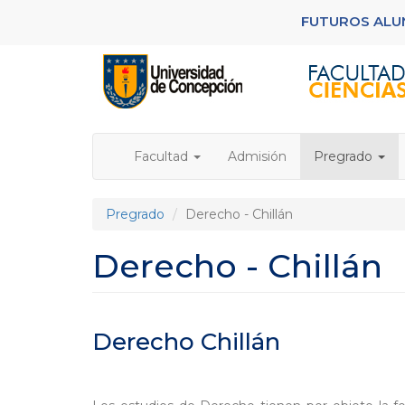
Pasar
FUTUROS AL
al
contenido
principal
Facultad
Admisión
Pregrado
Pregrado
Derecho - Chillán
Derecho - Chillán
Derecho Chillán