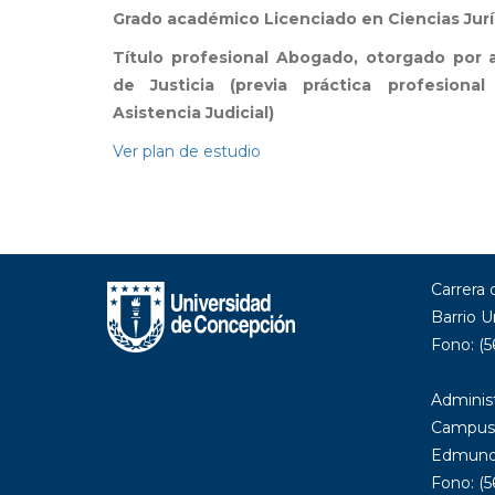
Grado académico Licenciado en Ciencias Jurí
Título profesional Abogado, otorgado por 
de Justicia (previa práctica profesiona
Asistencia Judicial)
Ver plan de estudio
Carrera
Barrio U
Fono: (5
Administ
Campus
Edmundo
Fono: (5