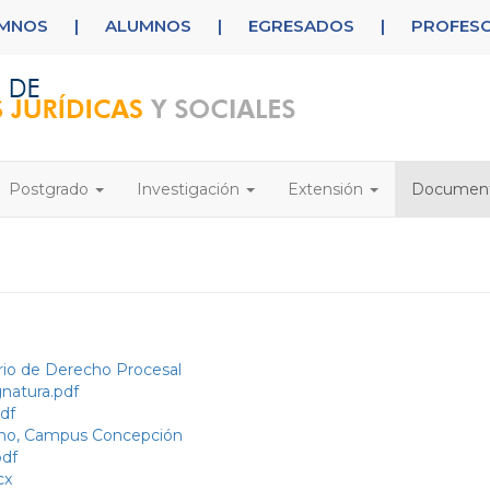
UMNOS
|
ALUMNOS
|
EGRESADOS
|
PROFES
Postgrado
Investigación
Extensión
Documen
rio de Derecho Procesal
gnatura.pdf
df
echo, Campus Concepción
df
cx