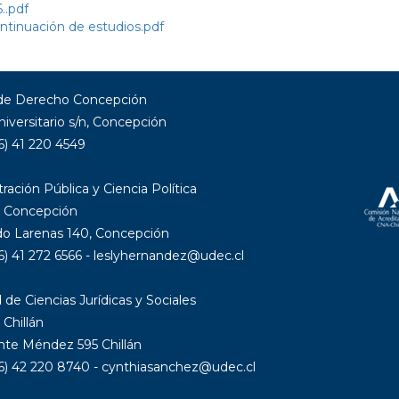
.pdf
tinuación de estudios.pdf
 de Derecho Concepción
niversitario s/n, Concepción
6) 41 220 4549
ración Pública y Ciencia Política
 Concepción
 Larenas 140, Concepción
6) 41 272 6566 - leslyhernandez@udec.cl
 de Ciencias Jurídicas y Sociales
Chillán
nte Méndez 595 Chillán
56) 42 220 8740 - cynthiasanchez@udec.cl