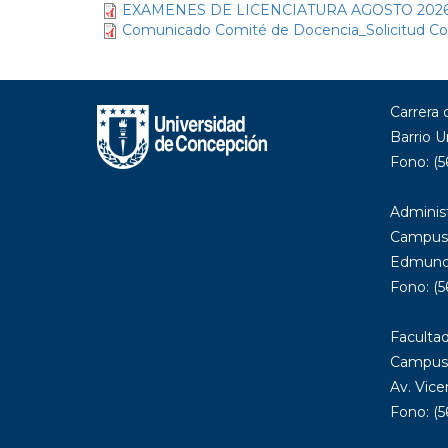
EXAMENES DE LICENCIATURA AGOSTO 2026.
Comunicado Comité de Docencia_Solicitud Con
Carrera
Barrio U
Fono: (5
Administ
Campus
Edmundo
Fono: (5
Facultad
Campus 
Av. Vice
Fono: (