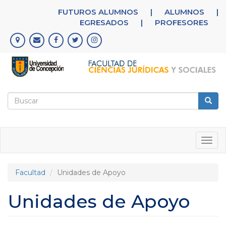
Pasar
FUTUROS ALUMNOS
|
ALUMNOS
|
al
EGRESADOS
|
PROFESORES
contenido
principal
Formulario
de
Buscar
búsqueda
Togg
navig
Facultad
Unidades de Apoyo
Unidades de Apoyo