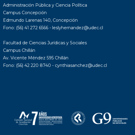
16
Administración Pública y Ciencia Política
Campus Concepción
17
Edmundo Larenas 140, Concepción
Fono: (56) 41 272 6566 - leslyhernandez@udec.cl
18
Facultad de Ciencias Jurídicas y Sociales
19
Campus Chillán
20
Av. Vicente Méndez 595 Chillán
Fono: (56) 42 220 8740 - cynthiasanchez@udec.cl
21
22
23