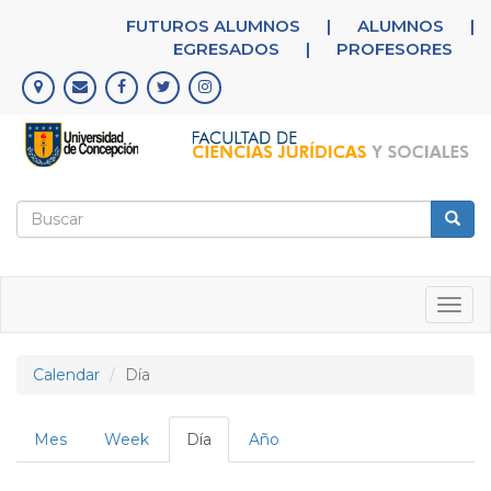
Pasar
FUTUROS ALUMNOS
|
ALUMNOS
|
al
EGRESADOS
|
PROFESORES
contenido
principal
Formulario
de
Buscar
búsqueda
Togg
navig
Calendar
Día
Solapas
Mes
Week
Día
(solapa
Año
principales
activa)