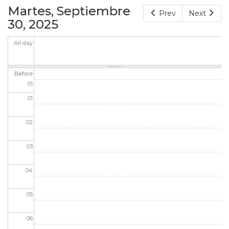
Martes, Septiembre
Prev
Next
30, 2025
All day
Before
01
01
02
03
04
05
06