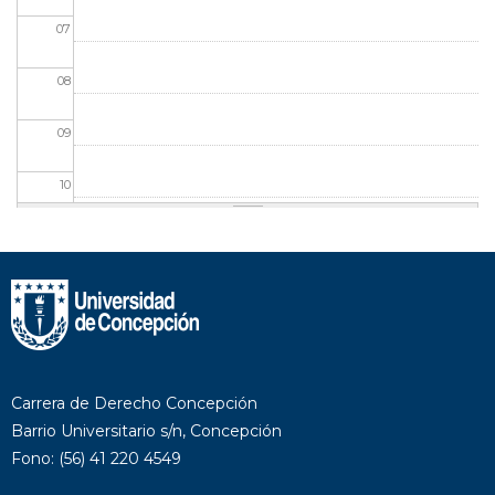
07
08
09
10
11
12
13
14
Carrera de Derecho Concepción
Barrio Universitario s/n, Concepción
15
Fono: (56) 41 220 4549