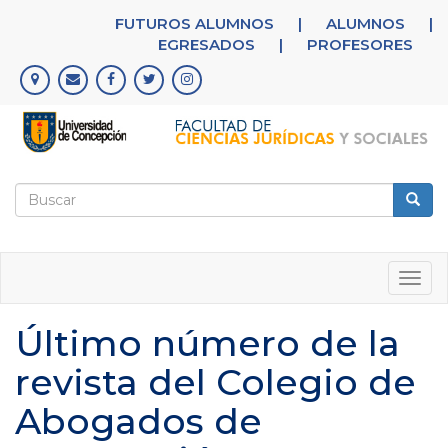
Pasar
FUTUROS ALUMNOS
|
ALUMNOS
|
al
EGRESADOS
|
PROFESORES
contenido
principal
Formulario
de
Buscar
búsqueda
Togg
navig
Último número de la
revista del Colegio de
Abogados de