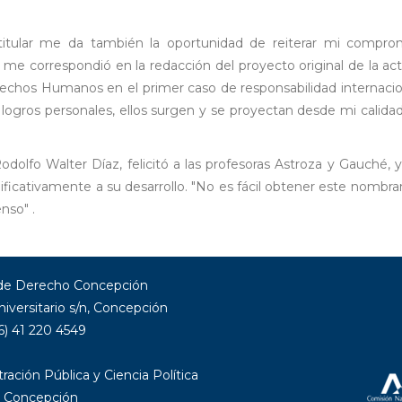
itular me da también la oportunidad de reiterar mi comprom
 correspondió en la redacción del proyecto original de la act
echos Humanos en el primer caso de responsabilidad internaciona
 logros personales, ellos surgen y se proyectan desde mi calid
Rodolfo Walter Díaz, felicitó a las profesoras Astroza y Gauché
ignificativamente a su desarrollo. "No es fácil obtener este no
nso" .
 de Derecho Concepción
niversitario s/n, Concepción
6) 41 220 4549
ración Pública y Ciencia Política
 Concepción