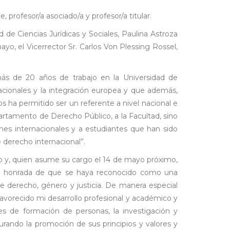
, profesor/a asociado/a y profesor/a titular.
de Ciencias Jurídicas y Sociales, Paulina Astroza
o, el Vicerrector Sr. Carlos Von Plessing Rossel,
más de 20 años de trabajo en la Universidad de
acionales y la integración europea y que además,
 ha permitido ser un referente a nivel nacional e
artamento de Derecho Público, a la Facultad, sino
nes internacionales y a estudiantes que han sido
 derecho internacional”.
io y, quien asume su cargo el 14 de mayo próximo,
te honrada de que se haya reconocido como una
 de derecho, género y justicia. De manera especial
 favorecido mi desarrollo profesional y académico y
les de formación de personas, la investigación y
rando la promoción de sus principios y valores y