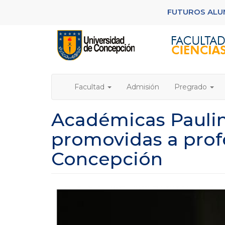
Pasar
FUTUROS AL
al
contenido
principal
Facultad
Admisión
Pregrado
Académicas Paulin
promovidas a profe
Concepción