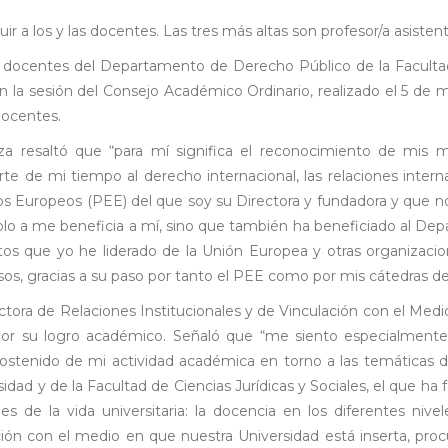
uir a los y las docentes. Las tres más altas son profesor/a asistente
as docentes del Departamento de Derecho Público de la Facultad 
la sesión del Consejo Académico Ordinario, realizado el 5 de may
docentes.
za resaltó que “para mí significa el reconocimiento de mis 
te de mi tiempo al derecho internacional, las relaciones intern
s Europeos (PEE) del que soy su Directora y fundadora y que nos
solo a me beneficia a mí, sino que también ha beneficiado al Dep
s que yo he liderado de la Unión Europea y otras organizacio
os, gracias a su paso por tanto el PEE como por mis cátedras de
ctora de Relaciones Institucionales y de Vinculación con el Med
o por su logro académico. Señaló que “me siento especialmen
lo sostenido de mi actividad académica en torno a las temáticas
dad y de la Facultad de Ciencias Jurídicas y Sociales, el que ha
es de la vida universitaria: la docencia en los diferentes nive
ión con el medio en que nuestra Universidad está inserta, procu