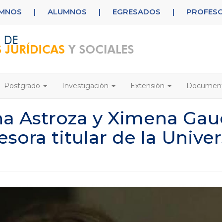
UMNOS
|
ALUMNOS
|
EGRESADOS
|
PROFES
Postgrado
Investigación
Extensión
Documen
a Astroza y Ximena Gau
sora titular de la Unive