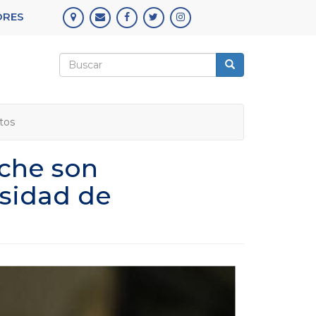
ORES
Formulario
de
Buscar
búsqueda
tos
che son
rsidad de