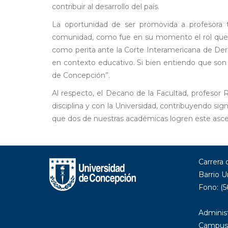
contribuir al desarrollo del país.
La oportunidad de ser promovida a profesora t
comunidad, como fue en su momento el rol que me
como perita ante la Corte Interamericana de Der
en contexto educativo. Si bien entiendo que son
de Concepción”.
Al respecto, el Decano de la Facultad, profesor 
disciplina y con la Universidad, contribuyendo s
que dos de nuestras académicas logren este asce
Carrera
Barrio U
Fono: (5
Administ
Campus