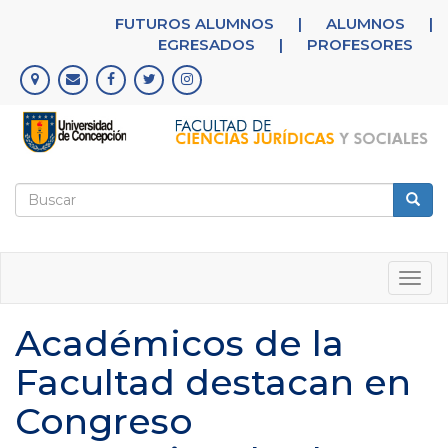
Pasar
FUTUROS ALUMNOS
|
ALUMNOS
|
al
EGRESADOS
|
PROFESORES
contenido
principal
Formulario
de
Buscar
búsqueda
Togg
navig
Académicos de la
Facultad destacan en
Congreso