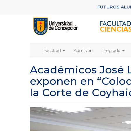
Pasar
FUTUROS AL
al
contenido
principal
Facultad
Admisión
Pregrado
Académicos José L
exponen en “Coloq
la Corte de Coyha