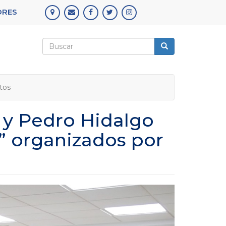
ORES
Formulario
de
Buscar
búsqueda
tos
 y Pedro Hidalgo
” organizados por