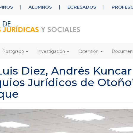
UMNOS
|
ALUMNOS
|
EGRESADOS
|
PROFES
Postgrado
Investigación
Extensión
Documen
uis Diez, Andrés Kuncar
uios Jurídicos de Otoño
ique