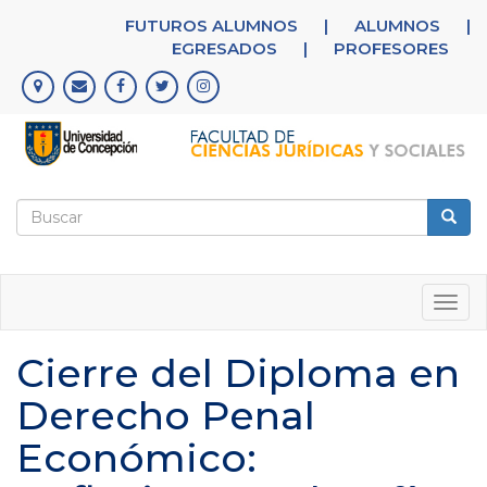
Pasar
FUTUROS ALUMNOS
|
ALUMNOS
|
al
EGRESADOS
|
PROFESORES
contenido
principal
Formulario
de
Buscar
búsqueda
Togg
navig
Cierre del Diploma en
Derecho Penal
Económico: