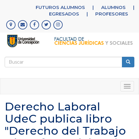
Pasar
FUTUROS ALUMNOS
|
ALUMNOS
|
al
EGRESADOS
|
PROFESORES
contenido
principal
Formulario
de
Buscar
búsqueda
Togg
navig
Derecho Laboral
UdeC publica libro
"Derecho del Trabajo