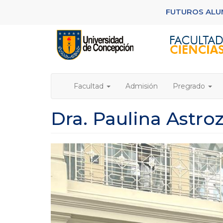
Pasar
FUTUROS AL
al
contenido
principal
Facultad
Admisión
Pregrado
Dra. Paulina Astro