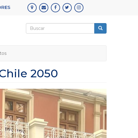
ORES
Formulario
de
Buscar
búsqueda
tos
 Chile 2050