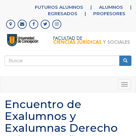
Pasar
FUTUROS ALUMNOS
|
ALUMNOS
|
al
EGRESADOS
|
PROFESORES
contenido
principal
Formulario
de
Buscar
búsqueda
Togg
navig
Encuentro de
Exalumnos y
Exalumnas Derecho