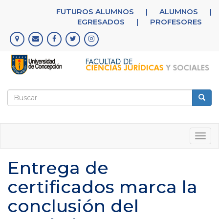
Pasar
FUTUROS ALUMNOS
|
ALUMNOS
|
al
EGRESADOS
|
PROFESORES
contenido
principal
Formulario
de
Buscar
búsqueda
Togg
navig
Entrega de
certificados marca la
conclusión del