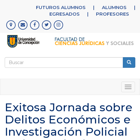
Pasar
FUTUROS ALUMNOS
|
ALUMNOS
|
al
EGRESADOS
|
PROFESORES
contenido
principal
Formulario
de
Buscar
búsqueda
Togg
navig
Exitosa Jornada sobre
Delitos Económicos e
Investigación Policial