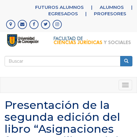
Pasar
FUTUROS ALUMNOS
|
ALUMNOS
|
al
EGRESADOS
|
PROFESORES
contenido
principal
Formulario
de
Buscar
búsqueda
Togg
navig
Presentación de la
segunda edición del
libro “Asignaciones