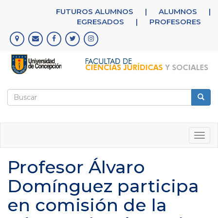
Pasar
FUTUROS ALUMNOS
|
ALUMNOS
|
al
EGRESADOS
|
PROFESORES
contenido
principal
Formulario
de
Buscar
búsqueda
Togg
navig
Profesor Álvaro
Domínguez participa
en comisión de la