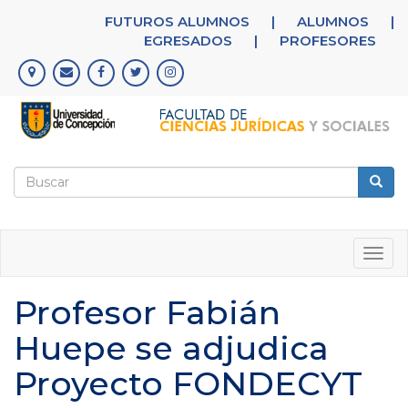
Pasar
FUTUROS ALUMNOS
|
ALUMNOS
|
al
EGRESADOS
|
PROFESORES
contenido
principal
Formulario
de
Buscar
búsqueda
Togg
navig
Profesor Fabián
Huepe se adjudica
Proyecto FONDECYT