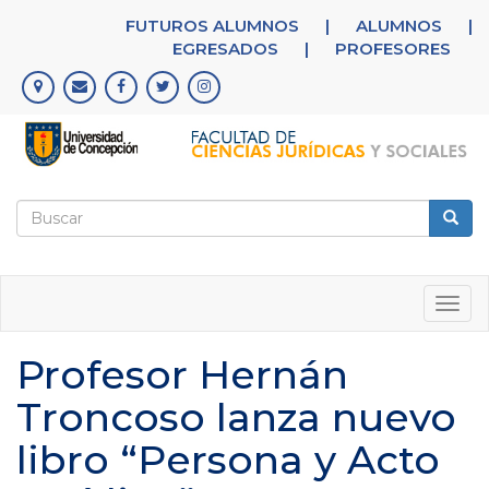
Pasar
FUTUROS ALUMNOS
|
ALUMNOS
|
al
EGRESADOS
|
PROFESORES
contenido
principal
Formulario
de
Buscar
búsqueda
Togg
navig
Profesor Hernán
Troncoso lanza nuevo
libro “Persona y Acto