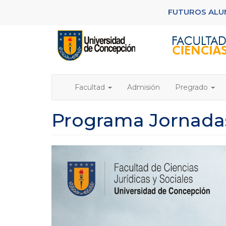
Pasar
FUTUROS AL
al
contenido
principal
Facultad
Admisión
Pregrado
Programa Jornadas