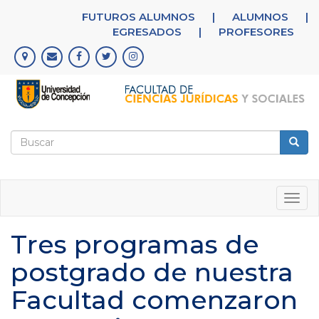
Pasar
FUTUROS ALUMNOS
|
ALUMNOS
|
al
EGRESADOS
|
PROFESORES
contenido
principal
Formulario
de
Buscar
búsqueda
Togg
navig
Tres programas de
postgrado de nuestra
Facultad comenzaron