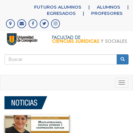
Pasar
FUTUROS ALUMNOS
|
ALUMNOS
|
al
EGRESADOS
|
PROFESORES
contenido
principal
Formulario
de
Buscar
búsqueda
Togg
navig