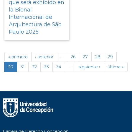
que será exhibido en
la Bienal
Internacional de
Arquitectura de São
Paulo 2025
« primero
‹ anterior
…
26
27
28
29
30
31
32
33
34
…
siguiente ›
última »
Carrera de Derecho Concepción