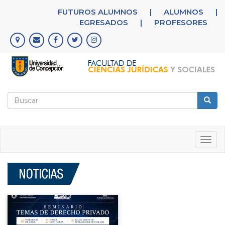
Pasar
FUTUROS ALUMNOS
|
ALUMNOS
|
al
EGRESADOS
|
PROFESORES
contenido
principal
Formulario
de
Buscar
búsqueda
Togg
navig