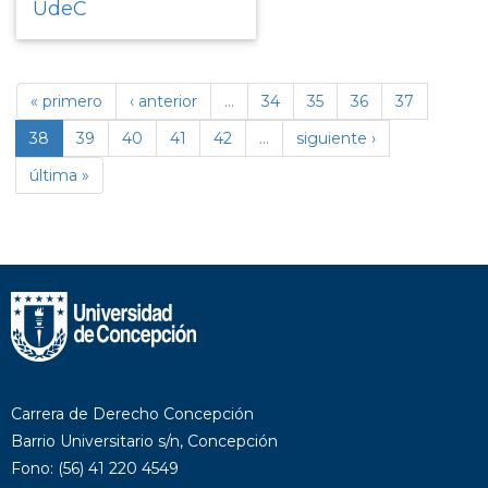
UdeC
« primero
‹ anterior
…
34
35
36
37
38
39
40
41
42
…
siguiente ›
última »
Carrera de Derecho Concepción
Barrio Universitario s/n, Concepción
Fono: (56) 41 220 4549