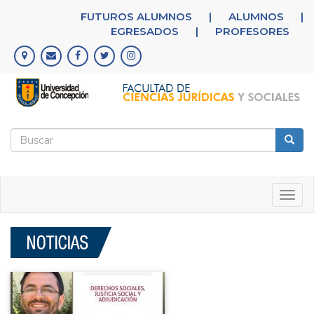
Pasar
FUTUROS ALUMNOS
|
ALUMNOS
|
al
EGRESADOS
|
PROFESORES
contenido
principal
Formulario
de
Buscar
búsqueda
Togg
navig