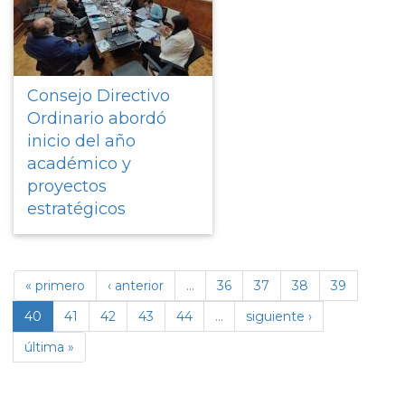
Consejo Directivo
Ordinario abordó
inicio del año
académico y
proyectos
estratégicos
« primero
‹ anterior
…
36
37
38
39
40
41
42
43
44
…
siguiente ›
última »