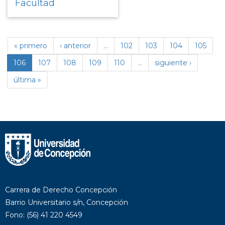
Facultad
« primero
‹ anterior
…
102
103
104
105
106
107
108
109
110
…
siguiente ›
última »
Carrera de Derecho Concepción
Barrio Universitario s/n, Concepción
Fono: (56) 41 220 4549