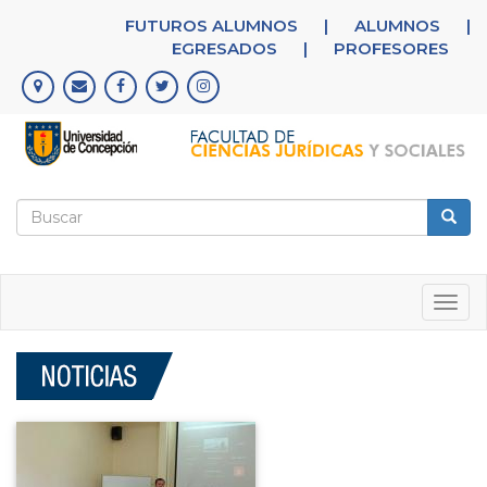
Pasar
FUTUROS ALUMNOS
|
ALUMNOS
|
al
EGRESADOS
|
PROFESORES
contenido
principal
Formulario
de
Buscar
búsqueda
Togg
navig