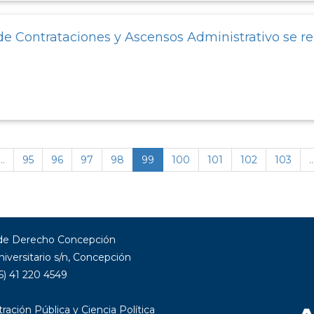
e Contrataciones y Ascensos Administrativo se re
…
95
96
97
98
99
100
101
102
103
 de Derecho Concepción
niversitario s/n, Concepción
6) 41 220 4549
ración Pública y Ciencia Política