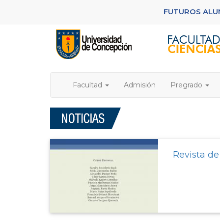
Pasar
FUTUROS AL
al
contenido
principal
Facultad
Admisión
Pregrado
Revista d