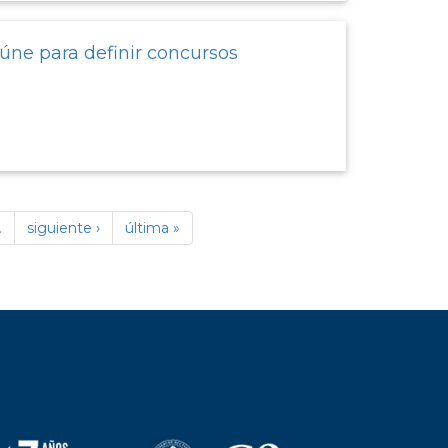
úne para definir concursos
…
siguiente ›
última »