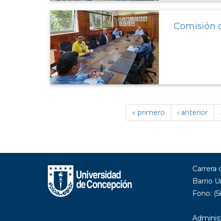
Comisión d
« primero
‹ anterior
Carrera
Barrio U
Fono: (5
Administ